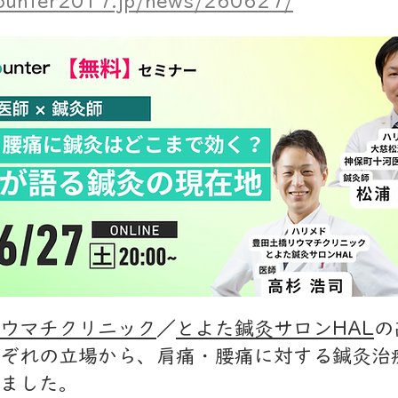
counter2017.jp/news/260627/
ウマチクリニック
／
とよた鍼灸サロンHAL
の
ぞれの立場から、肩痛・腰痛に対する鍼灸治
ました。