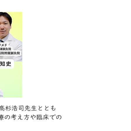
高杉浩司先生ととも
療の考え方や臨床での