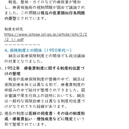
戦後、整体・カイロなどの療術業が増加
し、
無資格施術の規制問題が国会で議論され
ました。
この問題は
現在の医業類似行為問題
の原型
とされています。
制度史研究
https://www.jstage.jst.go.jp/article/jstn/2/2
/2_1/_pdf
ーーーーーーーーー
4. 保険制度との関係（1950年代〜）
鍼灸は医療保険制度との関係でも政治議論
の対象となりました。
1952年 療養費制度に関する制度的位置づ
けの整理
戦後の医療保険制度の整備の中で、鍼灸は
保険診療本体とは異なる形で、療養費制度の
枠組みの中で給付が整理されてきました。国
会審議や厚生行政上の説明においても、鍼灸
は一般的な保険診療とは異なる制度的位置づ
けがなされてきた経緯があります。
現在の制度は
医師の同意書・
その後の制度形
・
成・
療養費払い
慢性疾患などに限定
という
形で整理されています。