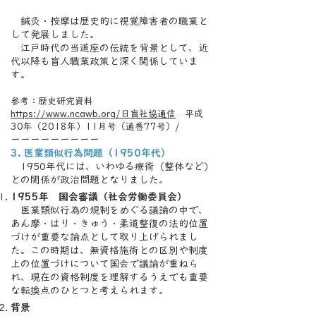
鍼灸・按摩は歴史的に視覚障害者の職業と
して発展しました。
江戸時代の当道座の伝統を背景として、近
代以降も盲人職業政策と深く関係していま
す。
参考：歴史研究資料
https://www.ncawb.org/日盲社協通信
平成
30年（2018年）11月号（通巻77号）/
ーーーーーーーーー
3. 医業類似行為問題（1950年代）
1950年代には、いわゆる療術（整体など）
との関係が政治問題となりました。
1955年 国会審議（社会労働委員会）
医業類似行為の規制をめぐる議論の中で、
あん摩・はり・きゅう・柔道整復の法的位置
づけが重要な論点として取り上げられまし
た。この時期は、無資格施術との区別や制度
上の位置づけについて国会で議論が重ねら
れ、現在の資格制度を理解するうえでも重要
な転換点のひとつと考えられます。
背景