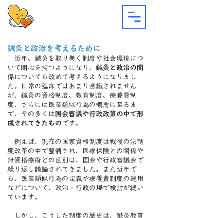
鍼灸と政治を考えるために
近年、鍼灸を取り巻く制度や社会環境につ
いて関心を持つようになり、
鍼灸と政治の関
係
についても改めて考えるようになりまし
た。日常の臨床ではあまり意識されません
が、鍼灸の資格制度、教育制度、療養費制
度、さらには医業類似行為の概念に至るま
で、その多くは
国会審議や行政政策の中で形
成されてきたもの
です。
例えば、現在の国家資格制度は戦後の法制
度改革の中で整備され、医療保険との関係や
無資格療術との区別は、国会や行政審議会で
繰り返し議論されてきました。また近年で
も、医業類似行為の定義や療養費制度の運用
などについて、政治・行政の場で検討が続い
ています。
しかし、こうした制度の歴史は、鍼灸教育