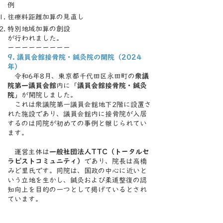
例
往療料距離加算の見直し
特別地域加算の創設
が行われました。
ーーーーーーーーー
9. 議員会館接骨院・鍼灸院の開院（2024
年）
令和6年8月、東京都千代田区永田町の
衆議
院第一議員会館
内に「
議員会館接骨院・鍼灸
院
」が開院しました。
これは衆議院第一議員会館地下2階に設置さ
れた施設であり、議員会館内に接骨院が入居
するのは同院が初めての事例と報じられてい
ます。
運営主体は
一般社団法人TTC（トータルセ
ラピストコミュニティ）
であり、院長は高橋
みど里氏です。
同院は、国政の中心に近いと
いう立地を生かし、鍼灸および柔道整復の認
知向上を目的の一つとして掲げているとされ
ています。