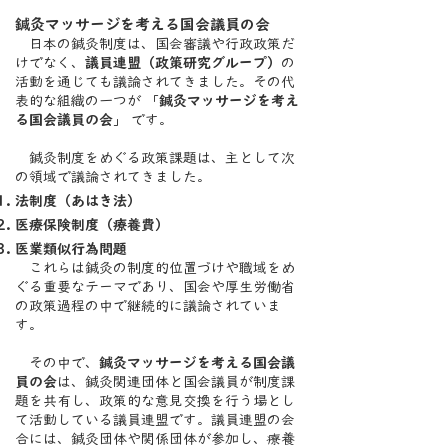
鍼灸マッサージを考える国会議員の会
日本の鍼灸制度は、国会審議や行政政策だ
けでなく、
議員連盟（政策研究グループ）
の
活動を通じても議論されてきました。その代
表的な組織の一つが 「
鍼灸マッサージを考え
る国会議員の会
」 です。
鍼灸制度をめぐる政策課題は、主として次
の領域で議論されてきました。
法制度（あはき法）
医療保険制度（療養費）
医業類似行為問題
これらは鍼灸の制度的位置づけや職域をめ
ぐる重要なテーマであり、国会や厚生労働省
の政策過程の中で継続的に議論されていま
す。
その中で、
鍼灸マッサージを考える国会議
員の会
は、鍼灸関連団体と国会議員が制度課
題を共有し、政策的な意見交換を行う場とし
て活動している議員連盟です。議員連盟の会
合には、鍼灸団体や関係団体が参加し、療養