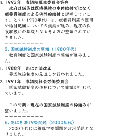
1993年 参議院厚生委員会答弁
政府は
鍼灸は医療保険の本体給付ではなく
療養費制度による例外的給付
と説明していま
す。とくに1990年代には、療養費制度の運用
や給付範囲についての議論が進み、現在の保
険取扱いの基礎となる考え方が整理されてい
きました。
ーーーーーーーーー
5. 国家試験制度の整備（1980年代）
教育制度と国家試験制度の整備が進みまし
た。
1988年 あはき法改正
養成施設制度の見直しが行われました。
1991年 参議院社会労働委員会
国家試験制度の運用について審議が行われ
ています。
この時期に
現在の国家試験制度の枠組み
が
整いました。
ーーーーーーーーー
6. あはき法19条問題（2000年代）
2000年代には養成学校問題が政治問題とな
りました。