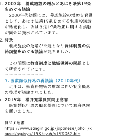
2003年 養成施設の増加とあはき法第19条
をめぐる議論
2000年代初頭には、養成施設の増加を背景
として、あはき法第19条をめぐる制度的議論
が活発化し、
あはき法19条改正に関する請願
が国会に提出されています。
背景
養成施設の急増が問題となり
資格制度の供
給調整をめぐる議論
が起きました。
この問題は
教育制度と職域保護の問題
とし
て研究されています。
ーーーーーーーーー
7. 医業類似行為の再議論（2010年代）
近年は、無資格施術の増加に伴い制度概念
の整理が議論されました。
2019年 櫻井充議員質問主意書
医業類似行為の概念整理について政府見解
を問いました。
質問主意書
https://www.sangiin.go.jp/japanese/joho1/k
ousei/syuisyo/198/syuh/s198062.htm