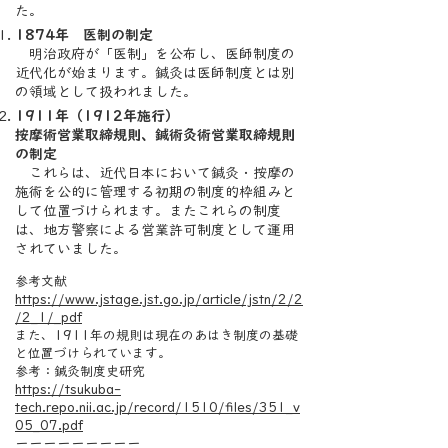
た。
1874年 医制の制定
明治政府が「医制」を公布し、医師制度の
近代化が始まります。鍼灸は医師制度とは別
の領域として扱われました。
1911年（1912年施行）
按摩術営業取締規則、
鍼術灸術営業取締規則
の制定
これらは、近代日本において鍼灸・按摩の
施術を公的に管理する初期の制度的枠組みと
して位置づけられます。また
これらの制度
は、地方警察による営業許可制度として運用
されていました。
参考文献
https://www.jstage.jst.go.jp/article/jstn/2/2
/2_1/_pdf
また、1911年の規則は現在のあはき制度の基礎
と位置づけられています。
参考：鍼灸制度史研究
https://tsukuba-
tech.repo.nii.ac.jp/record/1510/files/351_v
05_07.pdf
ーーーーーーーーー