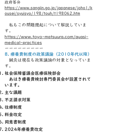
政府答弁
https://www.sangiin.go.jp/japanese/joho1/k
ousei/syuisyo/198/touh/t198062.htm
私もこの問題提起について解説していま
す。
https://www.toyo-matsuura.com/quasi-
medical-practices
ーーーーーーーーー
8. 療養費制度の政策議論（2010年代以降）
鍼灸は現在も政策議論の対象となっていま
す。
社会保障審議会医療保険部会
あはき療養費検討専門委員会が設置されて
います。
主な議題
不正請求対策
往療制度
料金改定
同意書制度
2024年療養費改定