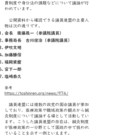
費制度や身分法の課題などについて議論が行
われています。
公開資料から確認できる議員連盟の主要人
物は次の通りです。
会長 衛藤晟一（参議院議員）
事務局長 古川俊治（参議院議員）
伊吹文明
加藤勝信
福岡資麿
宮下一郎
塩崎恭久
参考
https://toshinren.org/news/974/
議員連盟には複数の政党の国会議員が参加
しており、医療政策や職域政策の観点から鍼
灸制度について議論する場として活動してい
ます。こうした議員連盟の存在は、鍼灸制度
が医療政策の一分野として国政の中で扱われ
ていることを示す一例といえます。