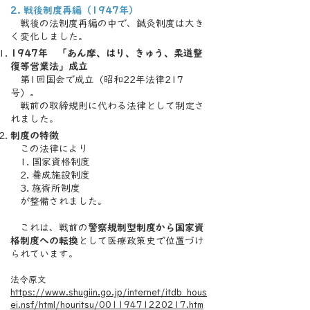
2. 戦後制度再編（1947年）
戦後の法制度再編の中で、鍼灸制度は大き
く変化しました。
1947年 「あん摩、はり、きゅう、柔道整
復等営業法」成立
第1回国会で成立（昭和22年法律217
号）。
戦前の取締規則に代わる法律として制定さ
れました。
制度の特徴
この法律により
1. 国家資格制度
2. 養成施設制度
3. 施術所制度
が整備されました。
これは、戦前の
警察規制型制度から国家資
格制度への転換
として医療政策史で位置づけ
られています。
法令原文
https://www.shugiin.go.jp/internet/itdb_hous
ei.nsf/html/houritsu/00119471220217.htm