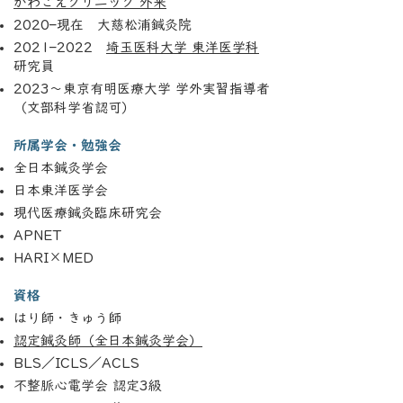
かわごえクリニック 外来
2020–現在 大慈松浦鍼灸院
2021–2022
埼玉医科大学 東洋医学科
研究員
2023～東京有明医療大学 学外実習指導者
（文部科学省認可）
所属学会・勉強会
全日本鍼灸学会
日本東洋医学会
現代医療鍼灸臨床研究会
APNET
HARI×MED
資格
はり師・きゅう師
認定鍼灸師（全日本鍼灸学会）
BLS／ICLS／ACLS
不整脈心電学会 認定3級