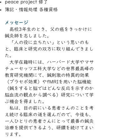
peace project 修了
簿記・情報処理 各種資格
メッセージ
高校3年生のとき、父の癌をきっかけに
鍼灸師を志しました。
「人の役に立ちたい」という思いのも
と、臨床と研究の双方に取り組んできまし
た。
大学在籍時には、ハーバード大学やマサ
チューセッツ工科大学などの世界最高峰の
教育研究機関にて、鍼刺激の特異的効果
（プラセボ効果）やfMRIを用いた脳機能
（鍼をすると脳ではどんな反応を示すのか
脳血流の観点から調べる）研究について学
ぶ機会を得ました。
私は、目の前にいる患者さんのことを考
え続ける臨床の道を選んだので、今後も、
一人ひとりの患者さんにとって最善の鍼灸
治療を提供できるよう、研鑽を続けてまい
ります
。