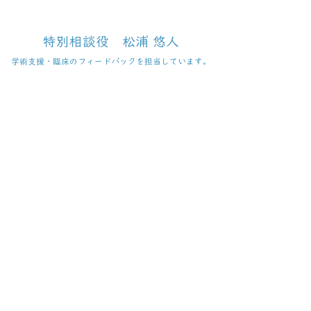
特別相談役 松浦 悠人
学術支援・臨床のフィードバックを担当しています。
大学教育および研究機関において、精神
科領域を中心とした鍼灸医療の研究・臨床
に従事し、当院に対する学術的支援および
臨床フィードバックを担当しています。
役割