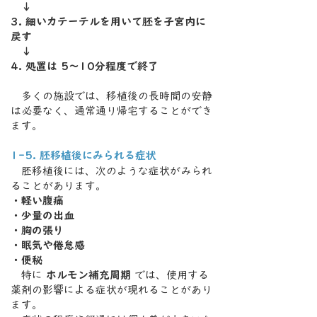
↓
3. 細いカテーテルを用いて胚を子宮内に
戻す
↓
4. 処置は 5～10分程度で終了
多くの施設では、移植後の長時間の安静
は必要なく、通常通り帰宅することができ
ます。
1-5. 胚移植後にみられる症状
胚移植後には、次のような症状がみられ
ることがあります。
・軽い腹痛
・少量の出血
・胸の張り
・眠気や倦怠感
・便秘
特に
ホルモン補充周期
では、使用する
薬剤の影響による症状が現れることがあり
ます。