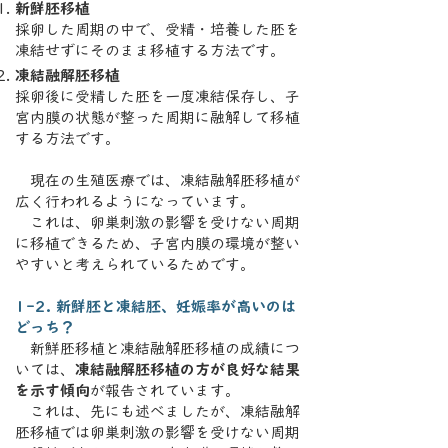
新鮮胚移植
採卵した周期の中で、受精・培養した胚を
凍結せずにそのまま移植する方法です。
凍結融解胚移植
採卵後に受精した胚を一度凍結保存し、子
宮内膜の状態が整った周期に融解して移植
する方法です。
現在の生殖医療では、凍結融解胚移植が
広く行われるようになっています。
これは、卵巣刺激の影響を受けない周期
に移植できるため、子宮内膜の環境が整い
やすいと考えられているためです。
1-2. 新鮮胚と凍結胚、妊娠率が高いのは
どっち？
新鮮胚移植と凍結融解胚移植の成績につ
いては、
凍結融解胚移植の方が良好な結果
を示す傾向
が報告されています。
これは、先にも述べましたが、凍結融解
胚移植では卵巣刺激の影響を受けない周期