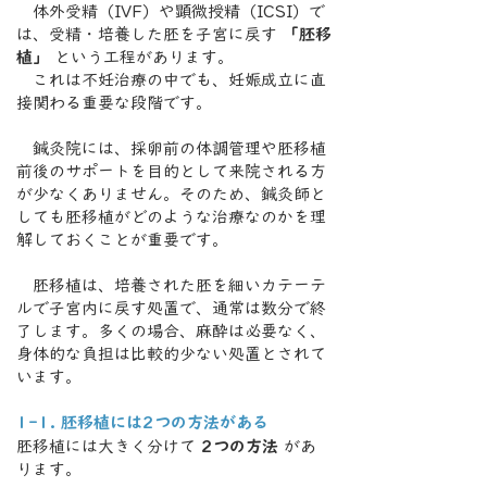
体外受精（IVF）や顕微授精（ICSI）で
は、受精・培養した胚を子宮に戻す
「胚移
植」
という工程があります。
これは不妊治療の中でも、妊娠成立に直
接関わる重要な段階です。
鍼灸院には、採卵前の体調管理や胚移植
前後のサポートを目的として来院される方
が少なくありません。そのため、鍼灸師と
しても胚移植がどのような治療なのかを理
解しておくことが重要です。
胚移植は、培養された胚を細いカテーテ
ルで子宮内に戻す処置で、通常は数分で終
了します。多くの場合、麻酔は必要なく、
身体的な負担は比較的少ない処置とされて
います。
1-1. 胚移植には2つの方法がある
胚移植には大きく分けて
2つの方法
があ
ります。