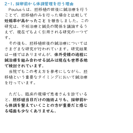
2-1. 採卵前から体調管理を行う理由
Paulusらは、胚移植の前後に鍼治療を行う
ことで、胚移植のみを行った場合と比較して
妊娠率が高かったこと
を報告しました。この
研究は、不妊治療と鍼灸の関係を議論するう
えで、現在でもよく引用される研究の一つで
す。
その後も、胚移植前後の鍼治療については
さまざまな研究が行われています。研究結果
は一様ではありませんが、
体外受精の過程に
鍼治療を組み合わせる試みは現在も世界各地
で検討されています
。
当院でもこの考え方を参考にしながら、胚
移植という重要なタイミングにおいて鍼治療
を行っています。
ただし、臨床の現場で患者さんを診ている
と、
胚移植当日だけの施術よりも、採卵前か
ら体調を整えていくことの方が重要だと感じ
る場面も少なくありません
。
体外受精では
・卵巣刺激