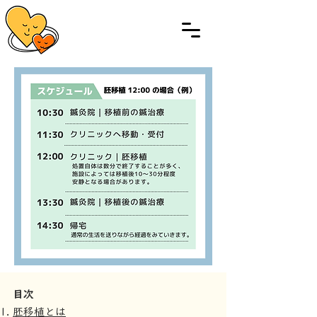
​​目次
胚移植とは